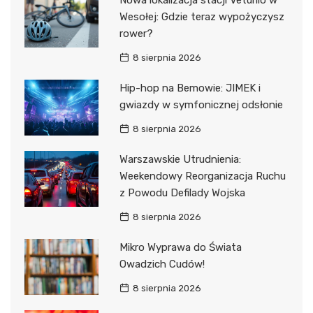
Nowa lokalizacja stacji Veturilo w
Wesołej: Gdzie teraz wypożyczysz
rower?
8 sierpnia 2026
Hip-hop na Bemowie: JIMEK i
gwiazdy w symfonicznej odsłonie
8 sierpnia 2026
Warszawskie Utrudnienia:
Weekendowy Reorganizacja Ruchu
z Powodu Defilady Wojska
8 sierpnia 2026
Mikro Wyprawa do Świata
Owadzich Cudów!
8 sierpnia 2026