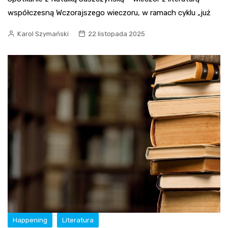
współczesną Wczorajszego wieczoru, w ramach cyklu „już
Karol Szymański
22 listopada 2025
Happening
Literatura