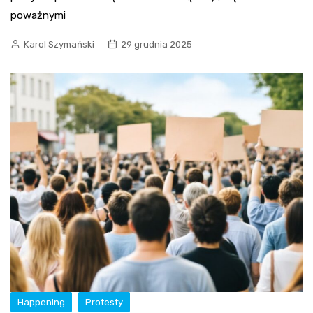
poważnymi
Karol Szymański
29 grudnia 2025
Happening
Protesty