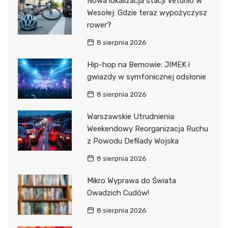
Nowa lokalizacja stacji Veturilo w
Wesołej: Gdzie teraz wypożyczysz
rower?
8 sierpnia 2026
Hip-hop na Bemowie: JIMEK i
gwiazdy w symfonicznej odsłonie
8 sierpnia 2026
Warszawskie Utrudnienia:
Weekendowy Reorganizacja Ruchu
z Powodu Defilady Wojska
8 sierpnia 2026
Mikro Wyprawa do Świata
Owadzich Cudów!
8 sierpnia 2026