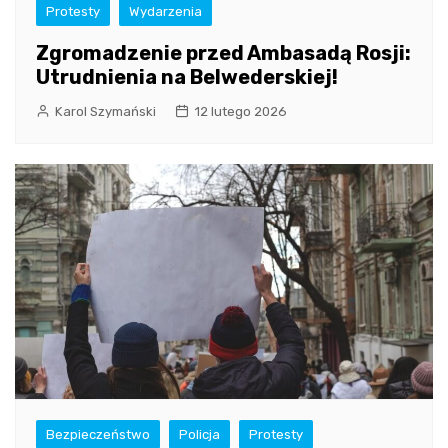
Protesty
Wydarzenia
Zgromadzenie przed Ambasadą Rosji:
Utrudnienia na Belwederskiej!
Karol Szymański
12 lutego 2026
Bezpieczeństwo
Policja
Protesty