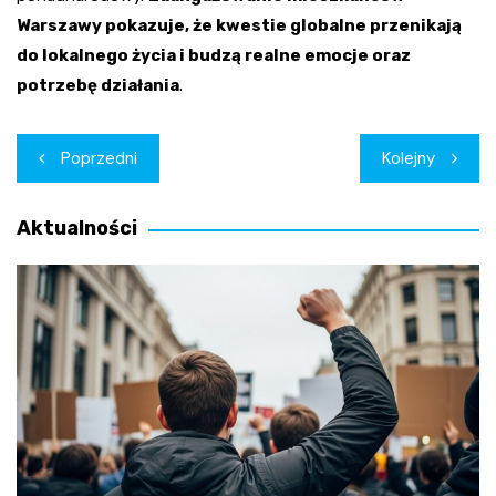
Warszawy pokazuje, że kwestie globalne przenikają
do lokalnego życia i budzą realne emocje oraz
potrzebę działania
.
Nawigacja
Poprzedni
Kolejny
wpisu
Aktualności