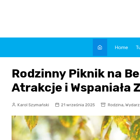
Skip
to
content
Home
T
Rodzinny Piknik na B
Atrakcje i Wspaniała
,
Karol Szymański
21 września 2025
Rodzina
Wydarz