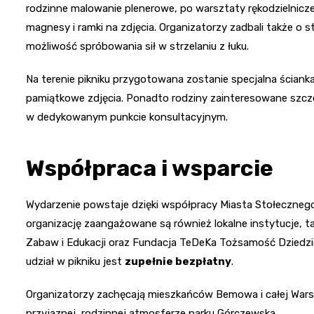
rodzinne malowanie plenerowe, po warsztaty rękodzielnicz
magnesy i ramki na zdjęcia. Organizatorzy zadbali także o
możliwość spróbowania sił w strzelaniu z łuku.
Na terenie pikniku przygotowana zostanie specjalna ścianka
pamiątkowe zdjęcia. Ponadto rodziny zainteresowane szcz
w dedykowanym punkcie konsultacyjnym.
Współpraca i wsparcie
Wydarzenie powstaje dzięki współpracy Miasta Stołeczneg
organizację zaangażowane są również lokalne instytucje, t
Zabaw i Edukacji oraz Fundacja TeDeKa Tożsamość Dziedzic
udział w pikniku jest
zupełnie bezpłatny
.
Organizatorzy zachęcają mieszkańców Bemowa i całej Wars
przyjaznej, rodzinnej atmosferze parku Górczewska.