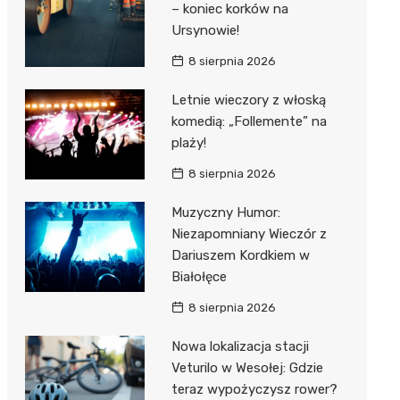
– koniec korków na
Ursynowie!
8 sierpnia 2026
Letnie wieczory z włoską
komedią: „Follemente” na
plaży!
8 sierpnia 2026
Muzyczny Humor:
Niezapomniany Wieczór z
Dariuszem Kordkiem w
Białołęce
8 sierpnia 2026
Nowa lokalizacja stacji
Veturilo w Wesołej: Gdzie
teraz wypożyczysz rower?