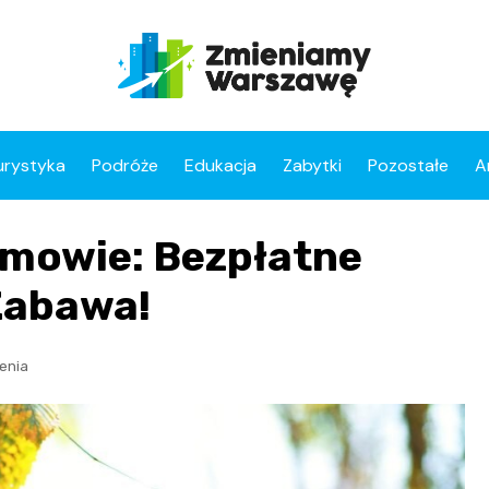
urystyka
Podróże
Edukacja
Zabytki
Pozostałe
A
emowie: Bezpłatne
 Zabawa!
enia