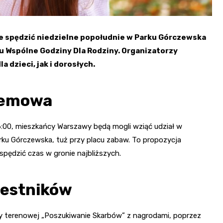
ie spędzić niedzielne popołudnie w Parku Górczewska
 Wspólne Godziny Dla Rodziny. Organizatorzy
 dzieci, jak i dorosłych.
 Bemowa
16:00, mieszkańcy Warszawy będą mogli wziąć udział w
arku Górczewska, tuż przy placu zabaw. To propozycja
spędzić czas w gronie najbliższych.
zestników
ry terenowej „Poszukiwanie Skarbów” z nagrodami, poprzez