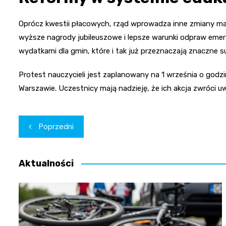
Oprócz kwestii płacowych, rząd wprowadza inne zmiany maj
wyższe nagrody jubileuszowe i lepsze warunki odpraw emer
wydatkami dla gmin, które i tak już przeznaczają znaczne s
Protest nauczycieli jest zaplanowany na 1 września o godz
Warszawie. Uczestnicy mają nadzieję, że ich akcja zwróci uw
Nawigacja
Poprzedni
wpisu
Aktualności