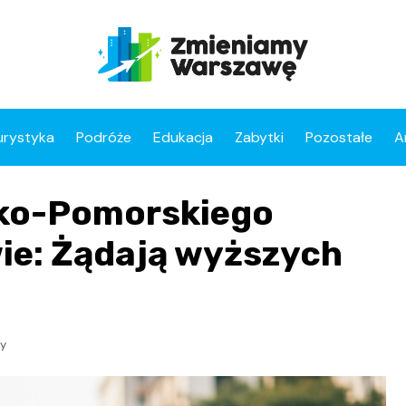
urystyka
Podróże
Edukacja
Zabytki
Pozostałe
A
sko-Pomorskiego
ie: Żądają wyższych
ty