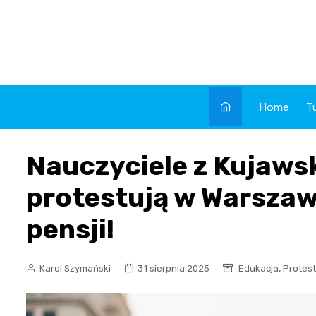
Skip
to
content
Home
T
Nauczyciele z Kujaw
protestują w Warszaw
pensji!
,
Karol Szymański
31 sierpnia 2025
Edukacja
Protes