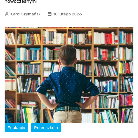
nowoczesnymi
Karol Szymański
10 lutego 2026
Edukacja
Przedszkola