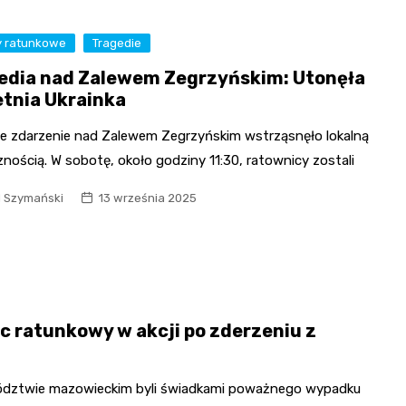
y ratunkowe
Tragedie
edia nad Zalewem Zegrzyńskim: Utonęła
etnia Ukrainka
e zdarzenie nad Zalewem Zegrzyńskim wstrząsnęło lokalną
nością. W sobotę, około godziny 11:30, ratownicy zostali
l Szymański
13 września 2025
 ratunkowy w akcji po zderzeniu z
wództwie mazowieckim byli świadkami poważnego wypadku