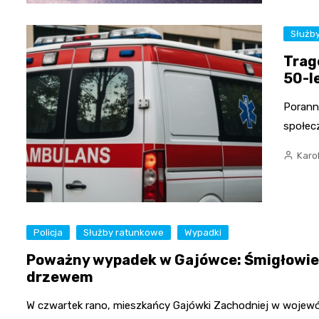
Służb
Trag
50-l
Porann
społecz
Karo
Policja
Służby ratunkowe
Wypadki
Poważny wypadek w Gajówce: Śmigłowiec
drzewem
W czwartek rano, mieszkańcy Gajówki Zachodniej w woje