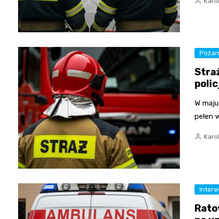
Karo
Pożar
Stra
poli
W maju
pełen 
Karo
Inter
Rato