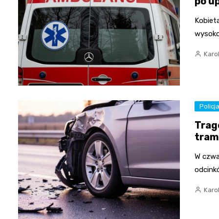
po u
Kobieta
wysoko
Karo
Policj
Trag
tram
W czwa
odcink
Karo