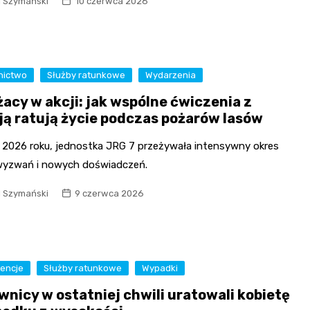
l Szymański
10 czerwca 2026
nictwo
Służby ratunkowe
Wydarzenia
żacy w akcji: jak wspólne ćwiczenia z
cją ratują życie podczas pożarów lasów
 2026 roku, jednostka JRG 7 przeżywała intensywny okres
wyzwań i nowych doświadczeń.
l Szymański
9 czerwca 2026
wencje
Służby ratunkowe
Wypadki
wnicy w ostatniej chwili uratowali kobietę