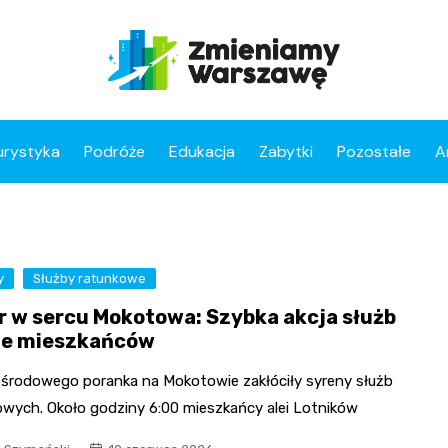
urystyka
Podróże
Edukacja
Zabytki
Pozostałe
A
y
Służby ratunkowe
r w sercu Mokotowa: Szybka akcja służb
je mieszkańców
 środowego poranka na Mokotowie zakłóciły syreny służb
owych. Około godziny 6:00 mieszkańcy alei Lotników