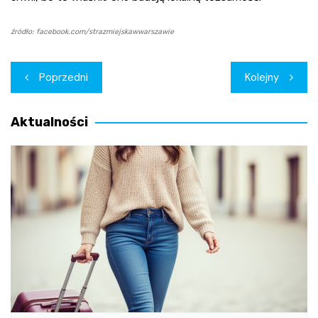
źródło: facebook.com/strazmiejskawwarszawie
Nawigacja
Poprzedni
Kolejny
wpisu
Aktualności