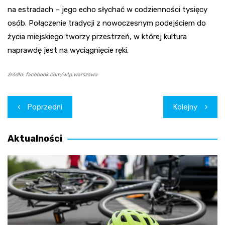
na estradach – jego echo słychać w codzienności tysięcy
osób. Połączenie tradycji z nowoczesnym podejściem do
życia miejskiego tworzy przestrzeń, w której kultura
naprawdę jest na wyciągnięcie ręki.
źródło: facebook.com/wtp.warszawa
Nawigacja
Poprzedni
Kolejny
wpisu
Aktualności