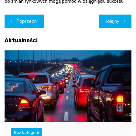
do zmian rynkowych mogą pomóc w osiągnięciu sukcesu.
Nawigacja
Poprzedni
Kolejny
wpisu
Aktualności
Bez kategorii