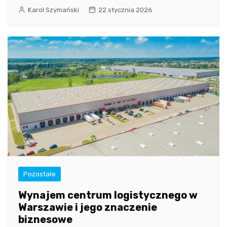
Karol Szymański
22 stycznia 2026
Pozostałe
Wynajem centrum logistycznego w
Warszawie i jego znaczenie
biznesowe