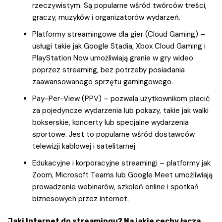
rzeczywistym. Są popularne wśród twórców treści,
graczy, muzyków i organizatorów wydarzeń.
Platformy streamingowe dla gier (Cloud Gaming) –
usługi takie jak Google Stadia, Xbox Cloud Gaming i
PlayStation Now umożliwiają granie w gry wideo
poprzez streaming, bez potrzeby posiadania
zaawansowanego sprzętu gamingowego.
Pay-Per-View (PPV) – pozwala użytkownikom płacić
za pojedyncze wydarzenia lub pokazy, takie jak walki
bokserskie, koncerty lub specjalne wydarzenia
sportowe. Jest to popularne wśród dostawców
telewizji kablowej i satelitarnej.
Edukacyjne i korporacyjne streamingi – platformy jak
Zoom, Microsoft Teams lub Google Meet umożliwiają
prowadzenie webinarów, szkoleń online i spotkań
biznesowych przez internet.
Jaki Internet do streamingu? Na jakie cechy łącza