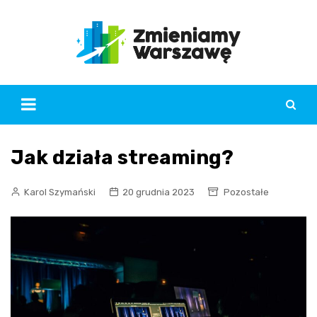
Skip
to
content
Jak działa streaming?
Karol Szymański
20 grudnia 2023
Pozostałe