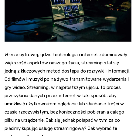
W erze cyfrowej, gdzie technologia i internet zdominowały
większość aspektów naszego życia, streaming stał się
jedną z kluczowych metod dostępu do rozrywki i informacji.
Od filmów i muzyki po na żywo transmitowane wydarzenia i
gry wideo. Streaming, w najprostszym ujęciu, to proces
przesyłania danych przez internet w taki sposób, aby
umożliwić użytkownikom oglądanie lub słuchanie treści w
czasie rzeczywistym, bez konieczności pobierania całego
pliku na urządzenie. Jak się jednak połapać w tym za co
płacimy kupując usługę streamingową? Jak wybrać te