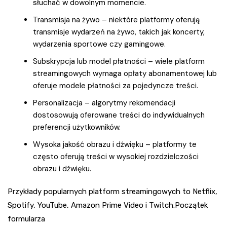
słuchać w dowolnym momencie.
Transmisja na żywo – niektóre platformy oferują
transmisje wydarzeń na żywo, takich jak koncerty,
wydarzenia sportowe czy gamingowe.
Subskrypcja lub model płatności – wiele platform
streamingowych wymaga opłaty abonamentowej lub
oferuje modele płatności za pojedyncze treści.
Personalizacja – algorytmy rekomendacji
dostosowują oferowane treści do indywidualnych
preferencji użytkowników.
Wysoka jakość obrazu i dźwięku – platformy te
często oferują treści w wysokiej rozdzielczości
obrazu i dźwięku.
Przykłady popularnych platform streamingowych to Netflix,
Spotify, YouTube, Amazon Prime Video i Twitch.Początek
formularza