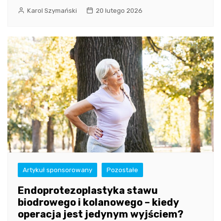
Karol Szymański
20 lutego 2026
Artykuł sponsorowany
Pozostałe
Endoprotezoplastyka stawu
biodrowego i kolanowego – kiedy
operacja jest jedynym wyjściem?