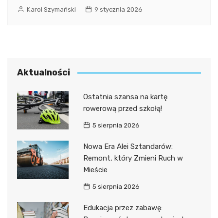
Karol Szymański
9 stycznia 2026
Aktualności
Ostatnia szansa na kartę
rowerową przed szkołą!
5 sierpnia 2026
Nowa Era Alei Sztandarów:
Remont, który Zmieni Ruch w
Mieście
5 sierpnia 2026
Edukacja przez zabawę: