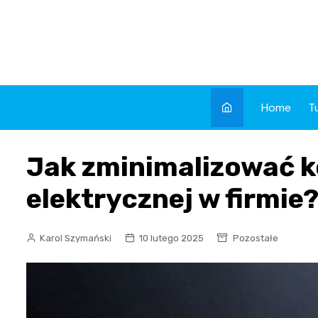
Skip
to
content
Home
T
Jak zminimalizować k
elektrycznej w firmie
Karol Szymański
10 lutego 2025
Pozostałe