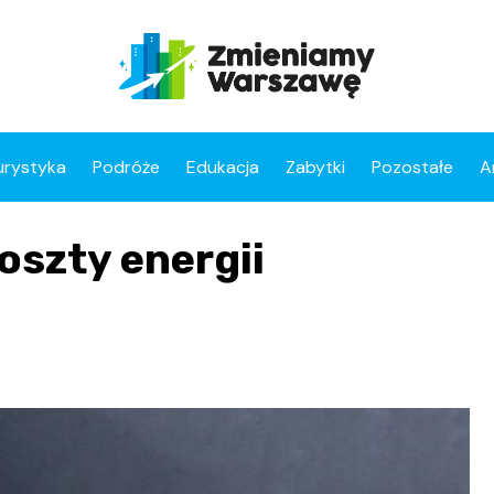
urystyka
Podróże
Edukacja
Zabytki
Pozostałe
A
oszty energii
?