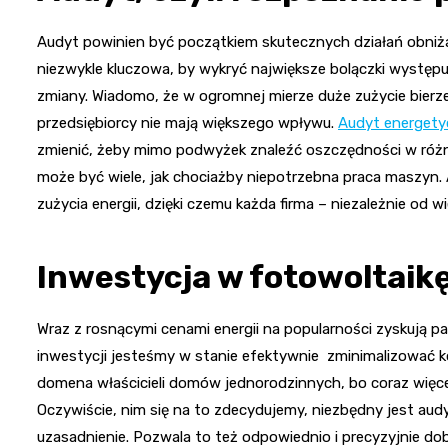
Audyt powinien być początkiem skutecznych działań obniżają
niezwykle kluczowa, by wykryć największe bolączki występu
zmiany. Wiadomo, że w ogromnej mierze duże zużycie bierze 
przedsiębiorcy nie mają większego wpływu.
Audyt energety
zmienić, żeby mimo podwyżek znaleźć oszczędności w różn
może być wiele, jak chociażby niepotrzebna praca maszyn
zużycia energii, dzięki czemu każda firma – niezależnie od w
Inwestycja w fotowoltaik
Wraz z rosnącymi cenami energii na popularności zyskują pa
inwestycji jesteśmy w stanie efektywnie zminimalizować ko
domena właścicieli domów jednorodzinnych, bo coraz więc
Oczywiście, nim się na to zdecydujemy, niezbędny jest aud
uzasadnienie. Pozwala to też odpowiednio i precyzyjnie do