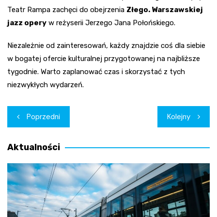
Teatr Rampa zachęci do obejrzenia
Złego. Warszawskiej
jazz opery
w reżyserii Jerzego Jana Połońskiego.
Niezależnie od zainteresowań, każdy znajdzie coś dla siebie
w bogatej ofercie kulturalnej przygotowanej na najbliższe
tygodnie. Warto zaplanować czas i skorzystać z tych
niezwykłych wydarzeń.
Nawigacja
Poprzedni
Kolejny
wpisu
Aktualności