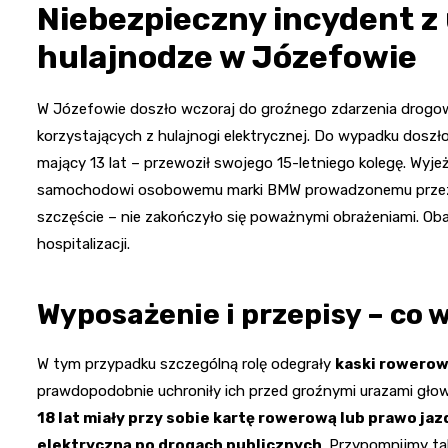
Niebezpieczny incydent z
hulajnodze w Józefowie
W Józefowie doszło wczoraj do groźnego zdarzenia drog
korzystających z hulajnogi elektrycznej. Do wypadku dosz
mający 13 lat – przewoził swojego 15-letniego kolegę. Wyje
samochodowi osobowemu marki BMW prowadzonemu przez 49-
szczęście – nie zakończyło się poważnymi obrażeniami. Obaj
hospitalizacji.
Wyposażenie i przepisy – co 
W tym przypadku szczególną rolę odegrały
kaski rowero
prawdopodobnie uchroniły ich przed groźnymi urazami gło
18 lat miały przy sobie kartę rowerową lub prawo jaz
elektryczną po drogach publicznych
. Przypomnijmy ta