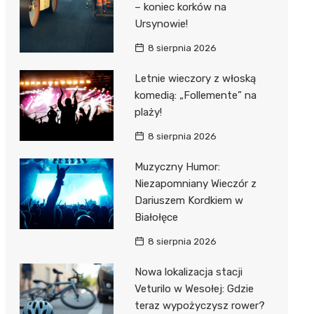
– koniec korków na
Ursynowie!
8 sierpnia 2026
Letnie wieczory z włoską
komedią: „Follemente” na
plaży!
8 sierpnia 2026
Muzyczny Humor:
Niezapomniany Wieczór z
Dariuszem Kordkiem w
Białołęce
8 sierpnia 2026
Nowa lokalizacja stacji
Veturilo w Wesołej: Gdzie
teraz wypożyczysz rower?