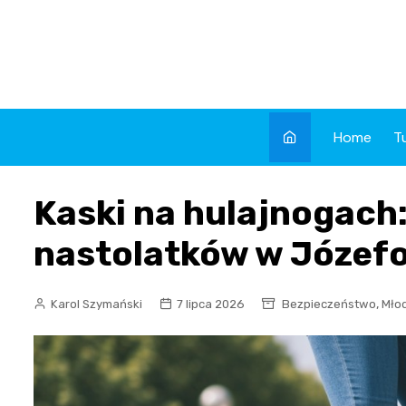
Skip
to
content
Home
T
Kaski na hulajnogach:
nastolatków w Józef
,
Karol Szymański
7 lipca 2026
Bezpieczeństwo
Mło