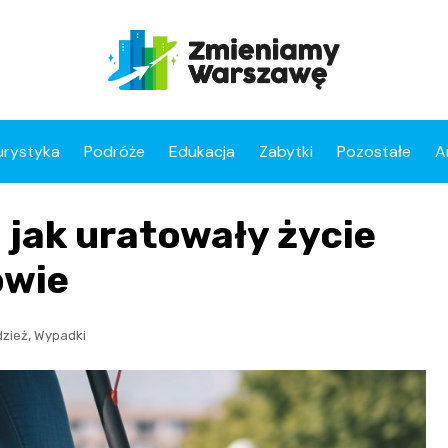
urystyka
Podróże
Edukacja
Zabytki
Pozostałe
A
 jak uratowały życie
owie
,
dzież
Wypadki