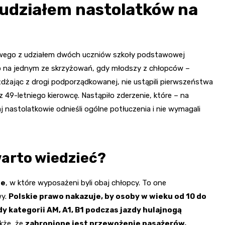
 udziałem nastolatków na
owego z udziałem dwóch uczniów szkoły podstawowej
ło na jednym ze skrzyżowań, gdy młodszy z chłopców –
żdżając z drogi podporządkowanej, nie ustąpili pierwszeństwa
letniego kierowcę. Nastąpiło zderzenie, które – na
 nastolatkowie odnieśli ogólne potłuczenia i nie wymagali
warto wiedzieć?
we
, w które wyposażeni byli obaj chłopcy. To one
wy.
Polskie prawo nakazuje, by osoby w wieku od 10 do
dy kategorii AM, A1, B1 podczas jazdy hulajnogą
kże, że
zabronione jest przewożenie pasażerów,