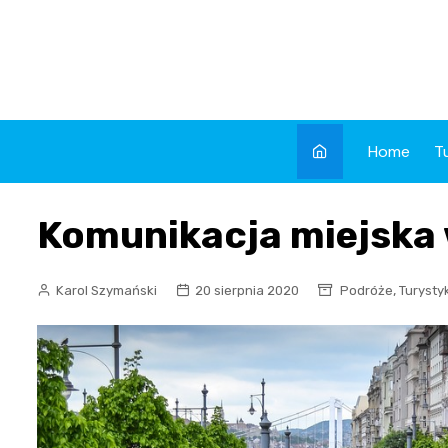
Skip
to
content
Home
T
Komunikacja miejska
,
Karol Szymański
20 sierpnia 2020
Podróże
Turysty