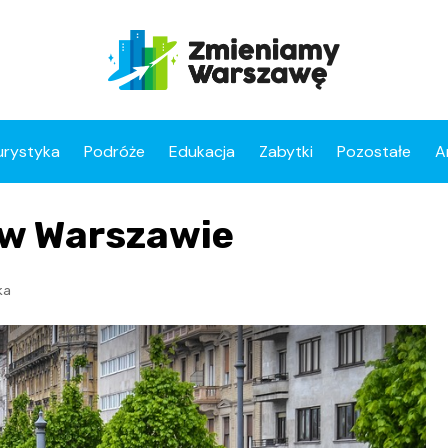
urystyka
Podróże
Edukacja
Zabytki
Pozostałe
A
 w Warszawie
ka