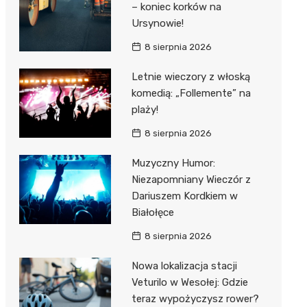
– koniec korków na
Ursynowie!
8 sierpnia 2026
Letnie wieczory z włoską
komedią: „Follemente” na
plaży!
8 sierpnia 2026
Muzyczny Humor:
Niezapomniany Wieczór z
Dariuszem Kordkiem w
Białołęce
8 sierpnia 2026
Nowa lokalizacja stacji
Veturilo w Wesołej: Gdzie
teraz wypożyczysz rower?