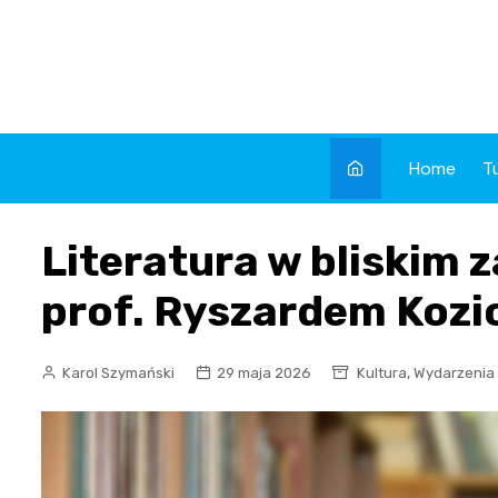
Skip
to
content
Home
T
Literatura w bliskim 
prof. Ryszardem Kozi
,
Karol Szymański
29 maja 2026
Kultura
Wydarzenia