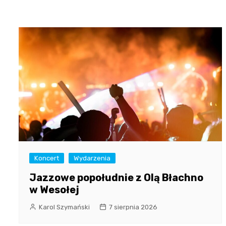
Koncert
Wydarzenia
Jazzowe popołudnie z Olą Błachno
w Wesołej
Karol Szymański
7 sierpnia 2026