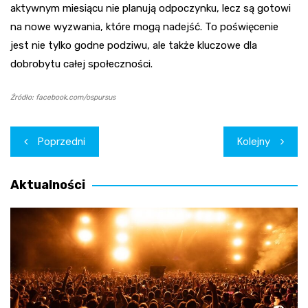
aktywnym miesiącu nie planują odpoczynku, lecz są gotowi
na nowe wyzwania, które mogą nadejść. To poświęcenie
jest nie tylko godne podziwu, ale także kluczowe dla
dobrobytu całej społeczności.
Źródło: facebook.com/ospursus
Nawigacja
Poprzedni
Kolejny
wpisu
Aktualności