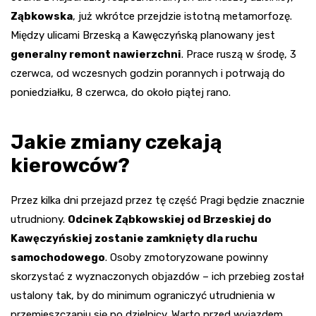
Ząbkowska
, już wkrótce przejdzie istotną metamorfozę.
Między ulicami Brzeską a Kawęczyńską planowany jest
generalny remont nawierzchni
. Prace ruszą w środę, 3
czerwca, od wczesnych godzin porannych i potrwają do
poniedziałku, 8 czerwca, do około piątej rano.
Jakie zmiany czekają
kierowców?
Przez kilka dni przejazd przez tę część Pragi będzie znacznie
utrudniony.
Odcinek Ząbkowskiej od Brzeskiej do
Kawęczyńskiej zostanie zamknięty dla ruchu
samochodowego
. Osoby zmotoryzowane powinny
skorzystać z wyznaczonych objazdów – ich przebieg został
ustalony tak, by do minimum ograniczyć utrudnienia w
przemieszczaniu się po dzielnicy. Warto przed wyjazdem