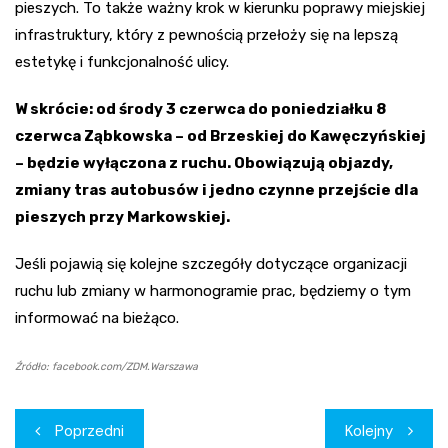
pieszych. To także ważny krok w kierunku poprawy miejskiej
infrastruktury, który z pewnością przełoży się na lepszą
estetykę i funkcjonalność ulicy.
W skrócie: od środy 3 czerwca do poniedziałku 8
czerwca Ząbkowska – od Brzeskiej do Kawęczyńskiej
– będzie wyłączona z ruchu. Obowiązują objazdy,
zmiany tras autobusów i jedno czynne przejście dla
pieszych przy Markowskiej.
Jeśli pojawią się kolejne szczegóły dotyczące organizacji
ruchu lub zmiany w harmonogramie prac, będziemy o tym
informować na bieżąco.
Źródło: facebook.com/ZDM.Warszawa
Nawigacja
Poprzedni
Kolejny