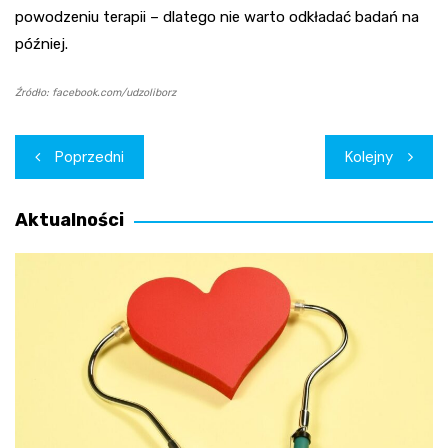
powodzeniu terapii – dlatego nie warto odkładać badań na
później.
Źródło: facebook.com/udzoliborz
Nawigacja
Poprzedni
Kolejny
wpisu
Aktualności