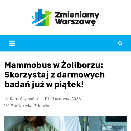
Skip
to
content
Mammobus w Żoliborzu:
Skorzystaj z darmowych
badań już w piątek!
Karol Szymański
11 czerwca 2026
,
Profilaktyka
Zdrowie