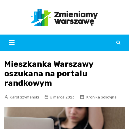
Skip
to
content
Mieszkanka Warszawy
oszukana na portalu
randkowym
Karol Szymański
6 marca 2023
Kronika policyjna