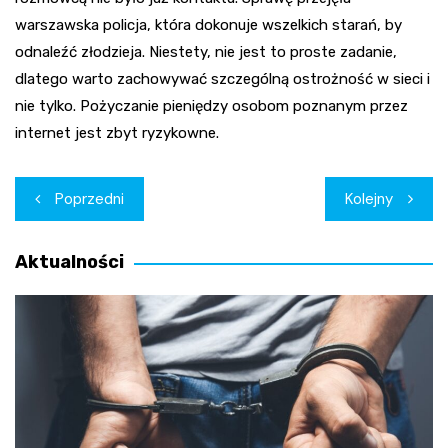
warszawska policja, która dokonuje wszelkich starań, by
odnaleźć złodzieja. Niestety, nie jest to proste zadanie,
dlatego warto zachowywać szczególną ostrożność w sieci i
nie tylko. Pożyczanie pieniędzy osobom poznanym przez
internet jest zbyt ryzykowne.
Nawigacja
Poprzedni
Kolejny
wpisu
Aktualności