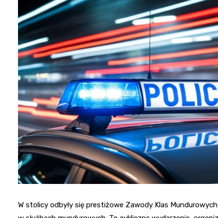
W stolicy odbyły się prestiżowe Zawody Klas Mundurowych,
w służbach mundurowych. To cykliczne wydarzenie, organi