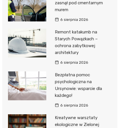
zasnął pod cmentarnym
murem
6 sierpnia 2026
Remont katakumb na
Starych Powązkach –
ochrona zabytkowej
architektury
6 sierpnia 2026
Bezpłatna pomoc
psychologiczna na
Ursynowie: wsparcie dla
każdego!
6 sierpnia 2026
Kreatywne warsztaty
ekologiczne w Zielonej