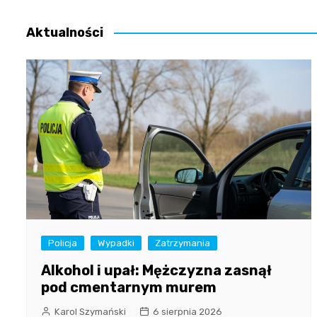
wpisu
Aktualności
Policja
Wypadki
Zatrzymania
Alkohol i upał: Mężczyzna zasnął
pod cmentarnym murem
Karol Szymański
6 sierpnia 2026