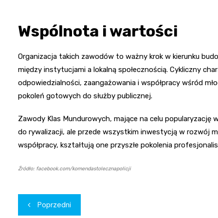
Wspólnota i wartości
Organizacja takich zawodów to ważny krok w kierunku budo
między instytucjami a lokalną społecznością. Cykliczny cha
odpowiedzialności, zaangażowania i współpracy wśród mło
pokoleń gotowych do służby publicznej.
Zawody Klas Mundurowych, mające na celu popularyzację war
do rywalizacji, ale przede wszystkim inwestycją w rozwój m
współpracy, kształtują one przyszłe pokolenia profesjonal
Źródło: facebook.com/komendastolecznapolicji
Nawigacja
Poprzedni