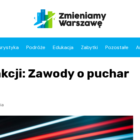
urystyka
Podróże
Edukacja
Zabytki
Pozostałe
A
kcji: Zawody o puchar
ia