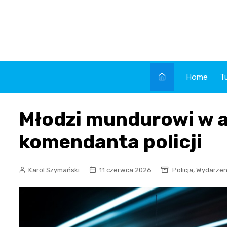
Skip
to
content
Home
T
Młodzi mundurowi w a
komendanta policji
,
Karol Szymański
11 czerwca 2026
Policja
Wydarzen