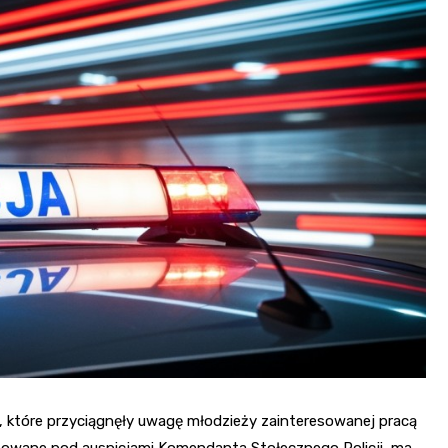
 które przyciągnęły uwagę młodzieży zainteresowanej pracą
zowane pod auspicjami Komendanta Stołecznego Policji, ma