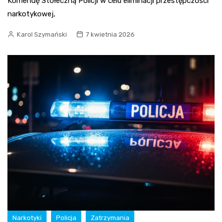
Komendę Stołeczną Policji w celu eliminacji przestępczości
narkotykowej,
Karol Szymański
7 kwietnia 2026
Narkotyki
Policja
Zatrzymania