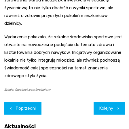
zdrowotnej wśród młodzieży. Inwestycja w edukację
żywieniową to nie tylko dbałość o wyniki sportowe, ale
również o zdrowie przyszłych pokoleń mieszkańców
dzielnicy.
Wydarzenie pokazało, że szkolne środowisko sportowe jest
otwarte na nowoczesne podejście do tematu zdrowia i
kształtowania dobrych nawyków. Inicjatywy organizowane
lokalnie nie tylko integrują młodzież, ale również podnoszą
świadomość całej społeczności na temat znaczenia
zdrowego stylu życia.
Źródło: facebook.com/crsbielany
Nawigacja
Poprzedni
Kolejny
wpisu
Aktualności