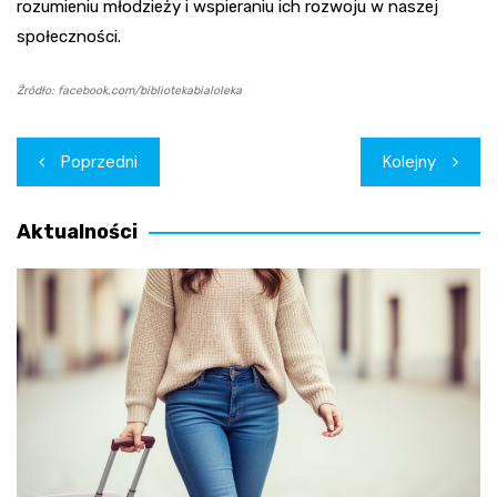
rozumieniu młodzieży i wspieraniu ich rozwoju w naszej
społeczności.
Źródło: facebook.com/bibliotekabialoleka
Nawigacja
Poprzedni
Kolejny
wpisu
Aktualności