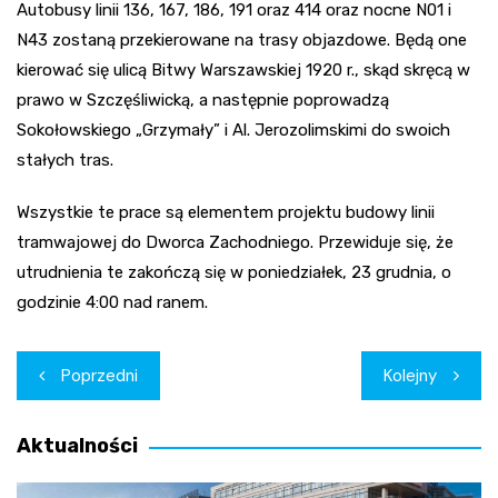
Autobusy linii 136, 167, 186, 191 oraz 414 oraz nocne N01 i
N43 zostaną przekierowane na trasy objazdowe. Będą one
kierować się ulicą Bitwy Warszawskiej 1920 r., skąd skręcą w
prawo w Szczęśliwicką, a następnie poprowadzą
Sokołowskiego „Grzymały” i Al. Jerozolimskimi do swoich
stałych tras.
Wszystkie te prace są elementem projektu budowy linii
tramwajowej do Dworca Zachodniego. Przewiduje się, że
utrudnienia te zakończą się w poniedziałek, 23 grudnia, o
godzinie 4:00 nad ranem.
Nawigacja
Poprzedni
Kolejny
wpisu
Aktualności