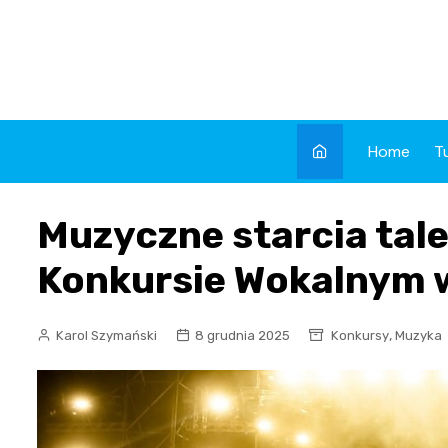
Skip
to
content
Home
T
Muzyczne starcia tale
Konkursie Wokalnym 
,
Karol Szymański
8 grudnia 2025
Konkursy
Muzyka