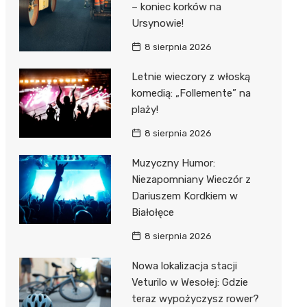
– koniec korków na
Ursynowie!
8 sierpnia 2026
Letnie wieczory z włoską
komedią: „Follemente” na
plaży!
8 sierpnia 2026
Muzyczny Humor:
Niezapomniany Wieczór z
Dariuszem Kordkiem w
Białołęce
8 sierpnia 2026
Nowa lokalizacja stacji
Veturilo w Wesołej: Gdzie
teraz wypożyczysz rower?