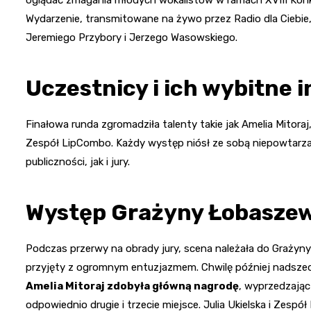
Wydarzenie, transmitowane na żywo przez Radio dla Ciebie
Jeremiego Przybory i Jerzego Wasowskiego.
Uczestnicy i ich wybitne 
Finałowa runda zgromadziła talenty takie jak Amelia Mitoraj,
Zespół LipCombo. Każdy występ niósł ze sobą niepowtarzal
publiczności, jak i jury.
Występ Grażyny Łobaszews
Podczas przerwy na obrady jury, scena należała do Grażyn
przyjęty z ogromnym entuzjazmem. Chwilę później nadszedł
Amelia Mitoraj zdobyła główną nagrodę
, wyprzedzając 
odpowiednio drugie i trzecie miejsce. Julia Ukielska i Zesp