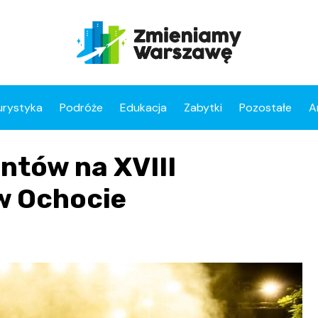
urystyka
Podróże
Edukacja
Zabytki
Pozostałe
A
ntów na XVIII
w Ochocie