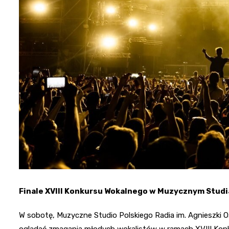
Finale XVIII Konkursu Wokalnego w Muzycznym Studi
W sobotę, Muzyczne Studio Polskiego Radia im. Agnieszki Os
oglądać zmagania młodych wokalistów w ramach XVIII Konk