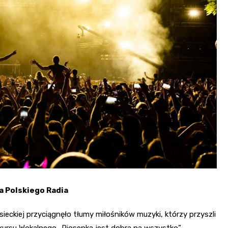
a Polskiego Radia
ieckiej przyciągnęło tłumy miłośników muzyki, którzy przyszli
ursu Wokalnego „Piosenka jest dobra na wszystko”.