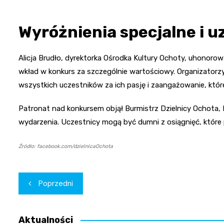
Wyróżnienia specjalne i u
Alicja Brudło, dyrektorka Ośrodka Kultury Ochoty, uhonor
wkład w konkurs za szczególnie wartościowy. Organizatorzy
wszystkich uczestników za ich pasję i zaangażowanie, któ
Patronat nad konkursem objął Burmistrz Dzielnicy Ochota, 
wydarzenia. Uczestnicy mogą być dumni z osiągnięć, które 
Źródło: facebook.com/dzielnicaOchota
Nawigacja
Poprzedni
wpisu
Aktualności