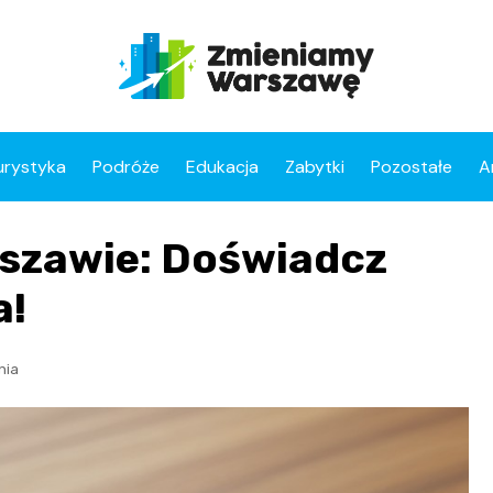
urystyka
Podróże
Edukacja
Zabytki
Pozostałe
A
szawie: Doświadcz
a!
nia