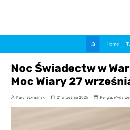
Skip
to
content
Home
T
Noc Świadectw w War
Moc Wiary 27 wrześni
,
Karol Szymański
21 września 2025
Religia
Wydarze