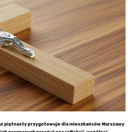
 raz piętnasty przygotowuje dla mieszkańców Warszawy
ch pragnących przeżyć noc refleksji, wspólnej