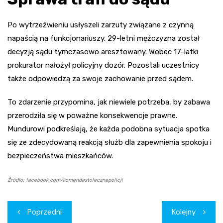
Po wytrzeźwieniu usłyszeli zarzuty związane z czynną
napaścią na funkcjonariuszy. 29-letni mężczyzna został
decyzją sądu tymczasowo aresztowany. Wobec 17-latki
prokurator nałożył policyjny dozór. Pozostali uczestnicy
także odpowiedzą za swoje zachowanie przed sądem.
To zdarzenie przypomina, jak niewiele potrzeba, by zabawa
przerodziła się w poważne konsekwencje prawne.
Mundurowi podkreślają, że każda podobna sytuacja spotka
się ze zdecydowaną reakcją służb dla zapewnienia spokoju i
bezpieczeństwa mieszkańców.
Źródło: facebook.com/komendastolecznapolicji
Nawigacja
Poprzedni
Kolejny