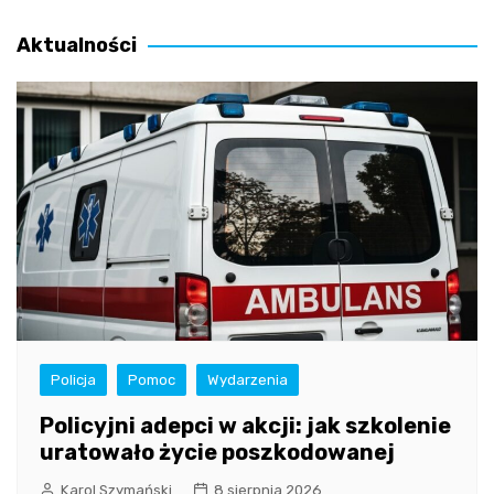
wpisu
Aktualności
Policja
Pomoc
Wydarzenia
Policyjni adepci w akcji: jak szkolenie
uratowało życie poszkodowanej
Karol Szymański
8 sierpnia 2026