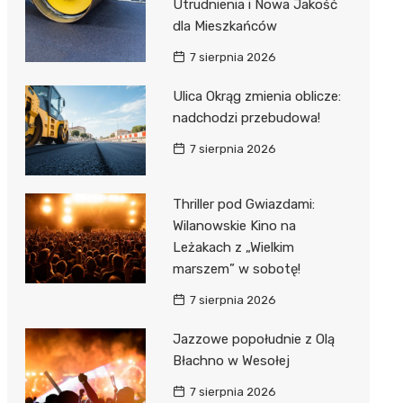
Utrudnienia i Nowa Jakość
dla Mieszkańców
7 sierpnia 2026
Ulica Okrąg zmienia oblicze:
nadchodzi przebudowa!
7 sierpnia 2026
Thriller pod Gwiazdami:
Wilanowskie Kino na
Leżakach z „Wielkim
marszem” w sobotę!
7 sierpnia 2026
Jazzowe popołudnie z Olą
Błachno w Wesołej
7 sierpnia 2026