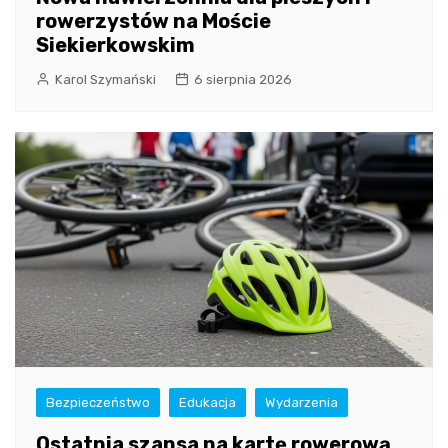
rowerzystów na Moście
Siekierkowskim
Karol Szymański
6 sierpnia 2026
Bezpieczeństwo
Edukacja
Wydarzenia
Ostatnia szansa na kartę rowerową