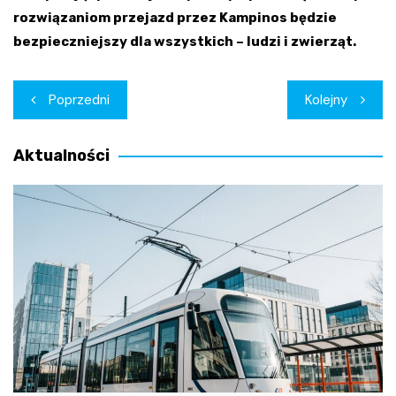
rozwiązaniom przejazd przez Kampinos będzie
bezpieczniejszy dla wszystkich – ludzi i zwierząt.
Nawigacja
Poprzedni
Kolejny
wpisu
Aktualności