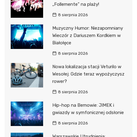
„Follemente” na plaży!
8 sierpnia 2026
Muzyczny Humor: Niezapomniany
Wieczór z Dariuszem Kordkiem w
Białołęce
8 sierpnia 2026
Nowa lokalizacja stacji Veturilo w
Wesołej: Gdzie teraz wypożyczysz
rower?
8 sierpnia 2026
Hip-hop na Bemowie: JIMEK i
gwiazdy w symfonicznej odsłonie
8 sierpnia 2026
Warszawskie Utrudnienia: