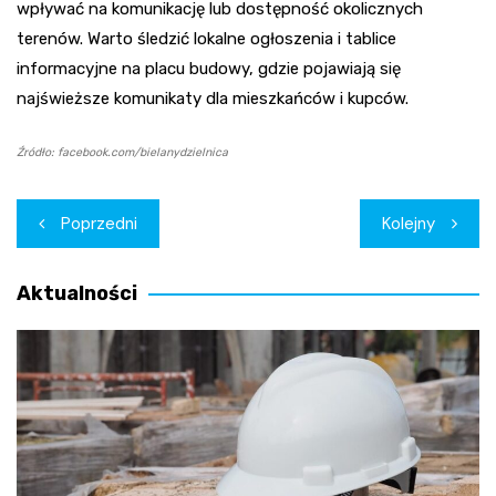
wpływać na komunikację lub dostępność okolicznych
terenów. Warto śledzić lokalne ogłoszenia i tablice
informacyjne na placu budowy, gdzie pojawiają się
najświeższe komunikaty dla mieszkańców i kupców.
Źródło: facebook.com/bielanydzielnica
Nawigacja
Poprzedni
Kolejny
wpisu
Aktualności