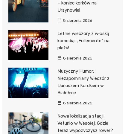
– koniec korków na
Ursynowie!
8 sierpnia 2026
Letnie wieczory z włoską
komedią: „Follemente” na
plaży!
8 sierpnia 2026
Muzyczny Humor:
Niezapomniany Wieczór z
Dariuszem Kordkiem w
Białołęce
8 sierpnia 2026
Nowa lokalizacja stacji
Veturilo w Wesołej: Gdzie
teraz wypożyczysz rower?