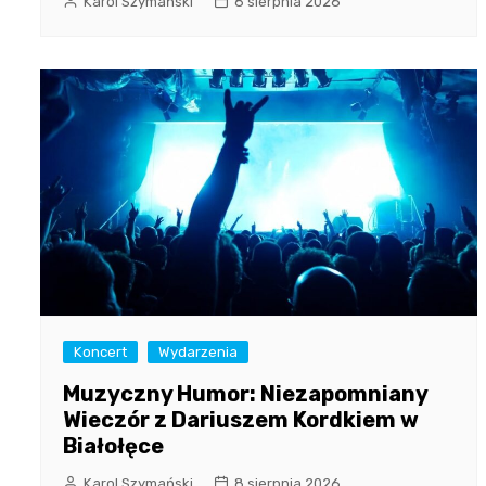
Karol Szymański
8 sierpnia 2026
Koncert
Wydarzenia
Muzyczny Humor: Niezapomniany
Wieczór z Dariuszem Kordkiem w
Białołęce
Karol Szymański
8 sierpnia 2026