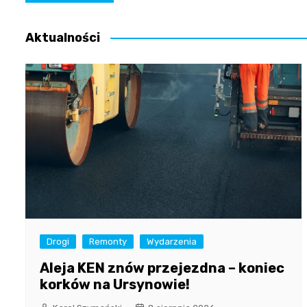
wpisu
Aktualności
Drogi
Remonty
Wydarzenia
Aleja KEN znów przejezdna – koniec
korków na Ursynowie!