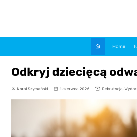
Skip
to
content
Home
T
Odkryj dziecięcą odw
,
Karol Szymański
1 czerwca 2026
Rekrutacja
Wydar