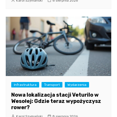
Karol Szymański
8 sierpnia 2026
Infrastruktura
Transport
Wydarzenia
Nowa lokalizacja stacji Veturilo w
Wesołej: Gdzie teraz wypożyczysz
rower?
Karol Szymański
8 sierpnia 2026