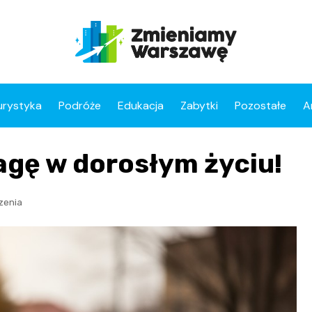
urystyka
Podróże
Edukacja
Zabytki
Pozostałe
A
agę w dorosłym życiu!
zenia