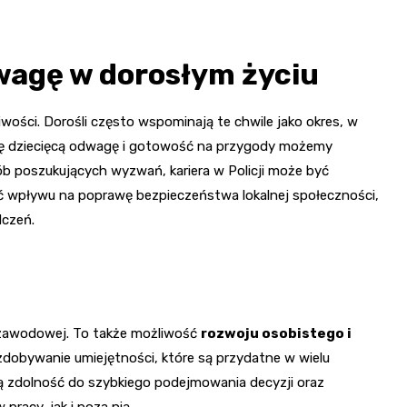
wagę w dorosłym życiu
wości. Dorośli często wspominają te chwile jako okres, w
Tę dziecięcą odwagę i gotowość na przygody możemy
ób poszukujących wyzwań, kariera w Policji może być
ść wpływu na poprawę bezpieczeństwa lokalnej społeczności,
dczeń.
ki zawodowej. To także możliwość
rozwoju osobistego i
i zdobywanie umiejętności, które są przydatne w wielu
ą zdolność do szybkiego podejmowania decyzji oraz
racy, jak i poza nią.