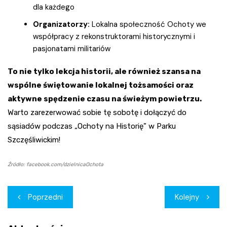
dla każdego
Organizatorzy:
Lokalna społeczność Ochoty we
współpracy z rekonstruktorami historycznymi i
pasjonatami militariów
To nie tylko lekcja historii, ale również szansa na
wspólne świętowanie lokalnej tożsamości oraz
aktywne spędzenie czasu na świeżym powietrzu.
Warto zarezerwować sobie tę sobotę i dołączyć do
sąsiadów podczas „Ochoty na Historię” w Parku
Szczęśliwickim!
Źródło: facebook.com/dzielnicaOchota
Nawigacja
Poprzedni
Kolejny
wpisu