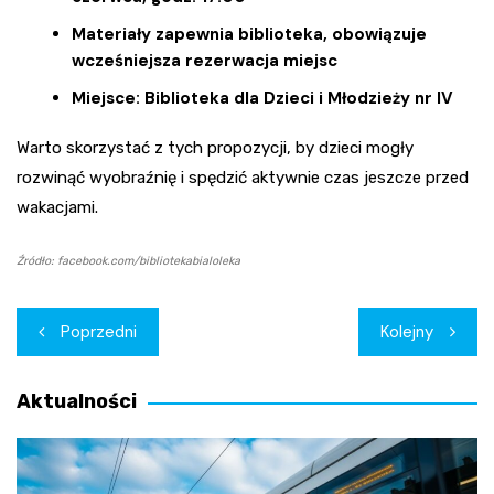
Materiały zapewnia biblioteka, obowiązuje
wcześniejsza rezerwacja miejsc
Miejsce: Biblioteka dla Dzieci i Młodzieży nr IV
Warto skorzystać z tych propozycji, by dzieci mogły
rozwinąć wyobraźnię i spędzić aktywnie czas jeszcze przed
wakacjami.
Źródło: facebook.com/bibliotekabialoleka
Nawigacja
Poprzedni
Kolejny
wpisu
Aktualności