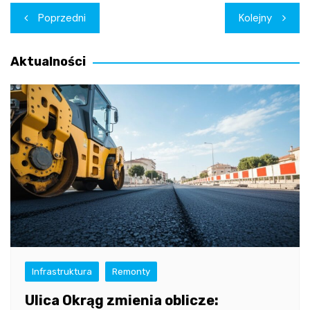
Nawigacja
Poprzedni
Kolejny
wpisu
Aktualności
Infrastruktura
Remonty
Ulica Okrąg zmienia oblicze: