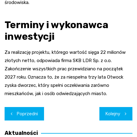
środowiska.
Terminy i wykonawca
inwestycji
Za realizację projektu, którego wartość sięga 22 milionów
złotych netto, odpowiada firma SKB LDR Sp. z o.o.
Zakończenie wszystkich prac przewidziano na początek
2027 roku. Oznacza to, że za niespełna trzy lata Otwock
zyska dworzec, który spełni oczekiwania zarówno
mieszkańców, jak i osób odwiedzających miasto.
Nawigacja
Poprzedni
Kolejny
wpisu
Aktualności