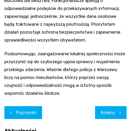
kluczowa dla śledztwa. Funkcjonariusze apelują o
odpowiedzialne podejście do przekazywanych informacji,
zapewniając jednocześnie, że wszystkie dane osobowe
będą traktowane z najwyższą poufnością. Priorytetem
działań pozostaje ochrona bezpieczeństwa i zapewnienie
sprawiedliwości wszystkim obywatelom.
Podsumowując, zaangażowanie lokalnej społeczności może
przyczynić się do szybszego ujęcia sprawcy i wyjaśnienia
przebiegu zdarzenia. Właśnie dlatego policja z Warszawy
liczy na pomoc mieszkańców, którzy poprzez swoją
czujność i odpowiedzialność mogą w istotny sposób
wspomóc działania śledcze.
Nawigacja
Poprzedni
Kolejny
wpisu
Aktualności