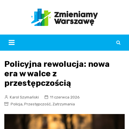
Skip
to
content
Policyjna rewolucja: nowa
era w walce z
przestępczością
Karol Szymański
11 czerwca 2026
,
,
Policja
Przestępczość
Zatrzymania