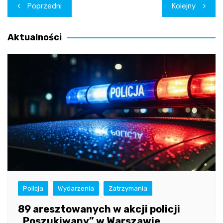
Nawigacja
Poprzedni
Kolejny
wpisu
Aktualności
Policja
Wydarzenia
Zatrzymania
89 aresztowanych w akcji policji
„Poszukiwany” w Warszawie