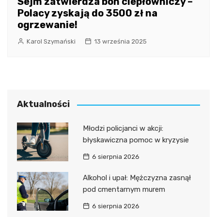
Sejm zatwierdza bon ciepłowniczy –
Polacy zyskają do 3500 zł na
ogrzewanie!
Karol Szymański
13 września 2025
Aktualności
Młodzi policjanci w akcji:
błyskawiczna pomoc w kryzysie
6 sierpnia 2026
Alkohol i upał: Mężczyzna zasnął
pod cmentarnym murem
6 sierpnia 2026