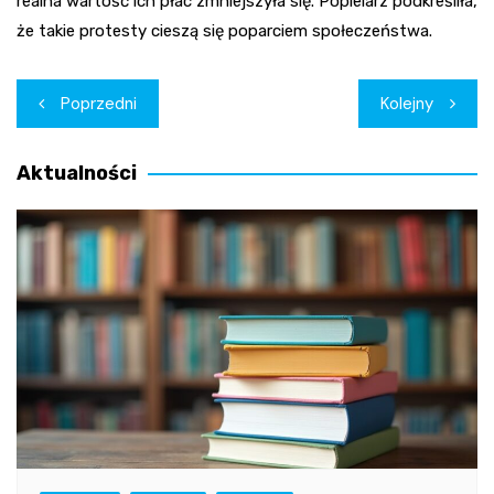
realna wartość ich płac zmniejszyła się. Popielarz podkreśliła,
że takie protesty cieszą się poparciem społeczeństwa.
Nawigacja
Poprzedni
Kolejny
wpisu
Aktualności