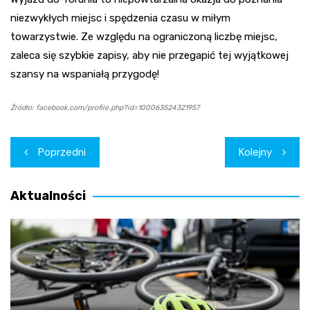
niezwykłych miejsc i spędzenia czasu w miłym
towarzystwie. Ze względu na ograniczoną liczbę miejsc,
zaleca się szybkie zapisy, aby nie przegapić tej wyjątkowej
szansy na wspaniałą przygodę!
Źródło: facebook.com/profile.php?id=100063524321957
Nawigacja
Poprzedni
Kolejny
wpisu
Aktualności