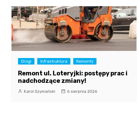
Drogi
Infrastruktura
Remonty
Remont ul. Loteryjki: postępy prac i
nadchodzące zmiany!
Karol Szymański
6 sierpnia 2026