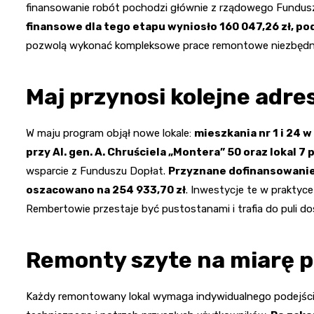
finansowanie robót pochodzi głównie z rządowego Fundus
finansowe dla tego etapu wyniosło 160 047,26 zł, po
pozwolą wykonać kompleksowe prace remontowe niezbędne 
Maj przynosi kolejne adr
W maju program objął nowe lokale:
mieszkania nr 1 i 24 
przy Al. gen. A. Chruściela „Montera” 50 oraz lokal 7
wsparcie z Funduszu Dopłat.
Przyznane dofinansowanie 
oszacowano na 254 933,70 zł
. Inwestycje te w praktyce
Rembertowie przestaje być pustostanami i trafia do puli dos
Remonty szyte na miarę 
Każdy remontowany lokal wymaga indywidualnego podejścia 