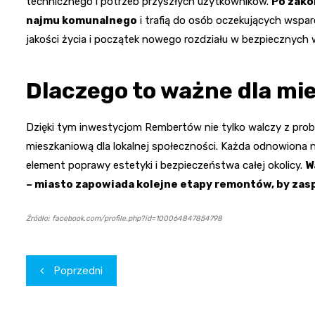
technicznego i potrzeb przyszłych użytkowników.
Po zako
najmu komunalnego
i trafią do osób oczekujących wspar
jakości życia i początek nowego rozdziału w bezpiecznych 
Dlaczego to ważne dla m
Dzięki tym inwestycjom Rembertów nie tylko walczy z prob
mieszkaniową dla lokalnej społeczności. Każda odnowiona n
element poprawy estetyki i bezpieczeństwa całej okolicy.
W
– miasto zapowiada kolejne etapy remontów, by zas
Źródło: facebook.com/profile.php?id=100064847854798
Nawigacja
Poprzedni
wpisu