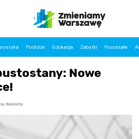
urystyka
Podróże
Edukacja
Zabytki
Pozostałe
A
pustostany: Nowe
ce!
,
ne
Remonty