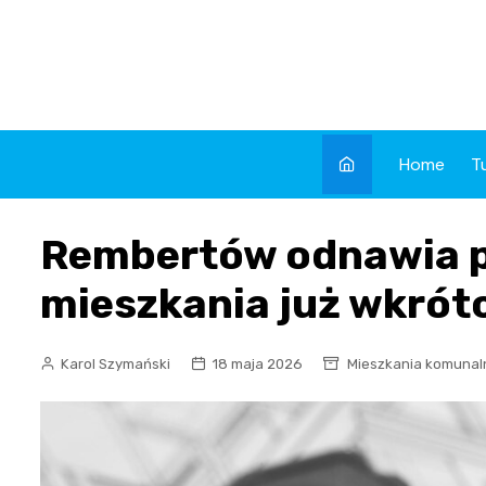
Skip
to
content
Home
T
Rembertów odnawia 
mieszkania już wkrót
Karol Szymański
18 maja 2026
Mieszkania komunal