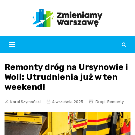
Skip
to
content
Remonty dróg na Ursynowie i
Woli: Utrudnienia już w ten
weekend!
,
Karol Szymański
4 września 2025
Drogi
Remonty