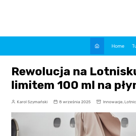
Skip
to
content
Home
T
Rewolucja na Lotnisk
limitem 100 ml na pły
,
Karol Szymański
8 września 2025
Innowacje
Lotni