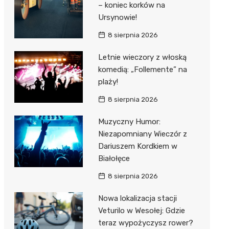
– koniec korków na
Ursynowie!
8 sierpnia 2026
Letnie wieczory z włoską
komedią: „Follemente” na
plaży!
8 sierpnia 2026
Muzyczny Humor:
Niezapomniany Wieczór z
Dariuszem Kordkiem w
Białołęce
8 sierpnia 2026
Nowa lokalizacja stacji
Veturilo w Wesołej: Gdzie
teraz wypożyczysz rower?