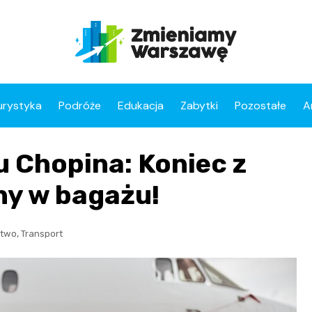
urystyka
Podróże
Edukacja
Zabytki
Pozostałe
A
u Chopina: Koniec z
ny w bagażu!
,
ctwo
Transport