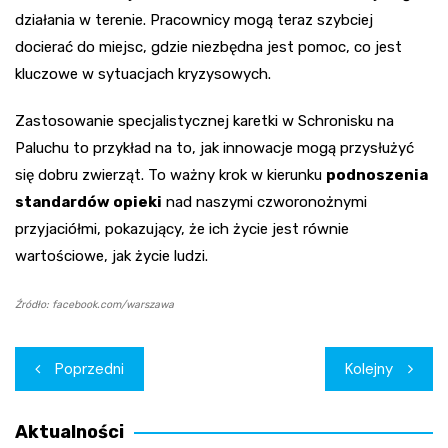
działania w terenie. Pracownicy mogą teraz szybciej
docierać do miejsc, gdzie niezbędna jest pomoc, co jest
kluczowe w sytuacjach kryzysowych.
Zastosowanie specjalistycznej karetki w Schronisku na
Paluchu to przykład na to, jak innowacje mogą przysłużyć
się dobru zwierząt. To ważny krok w kierunku
podnoszenia
standardów opieki
nad naszymi czworonożnymi
przyjaciółmi, pokazujący, że ich życie jest równie
wartościowe, jak życie ludzi.
Źródło: facebook.com/warszawa
Nawigacja
Poprzedni
Kolejny
wpisu
Aktualności