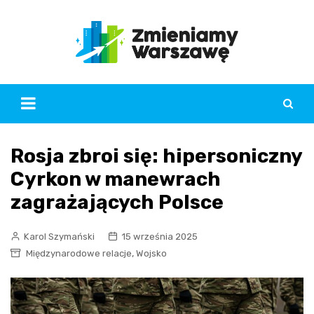
Skip
to
content
Rosja zbroi się: hipersoniczny
Cyrkon w manewrach
zagrażających Polsce
Karol Szymański
15 września 2025
,
Międzynarodowe relacje
Wojsko