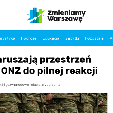
urystyka
Podróże
Edukacja
Zabytki
Pozostałe
A
aruszają przestrzeń
 ONZ do pilnej reakcji
,
,
o
Międzynarodowe relacje
Wydarzenia