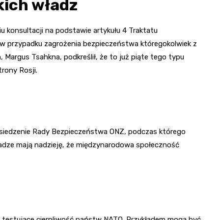
kich władz
iu konsultacji na podstawie artykułu 4 Traktatu
e w przypadku zagrożenia bezpieczeństwa któregokolwiek z
Margus Tsahkna, podkreślił, że to już piąte tego typu
rony Rosji.
siedzenie Rady Bezpieczeństwa ONZ, podczas którego
ładze mają nadzieję, że międzynarodowa społeczność
ia testujące cierpliwość państw NATO. Przykładem mogą być