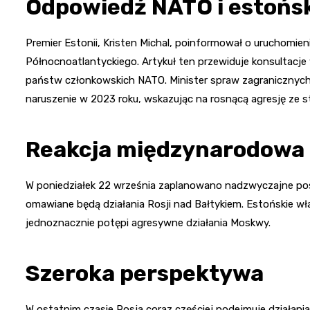
Odpowiedź NATO i estońs
Premier Estonii, Kristen Michal, poinformował o uruchomien
Północnoatlantyckiego. Artykuł ten przewiduje konsultacj
państw członkowskich NATO. Minister spraw zagranicznych, 
naruszenie w 2023 roku, wskazując na rosnącą agresję ze st
Reakcja międzynarodowa
W poniedziałek 22 września zaplanowano nadzwyczajne po
omawiane będą działania Rosji nad Bałtykiem. Estońskie w
jednoznacznie potępi agresywne działania Moskwy.
Szeroka perspektywa
W ostatnim czasie Rosja coraz częściej podejmuje działan