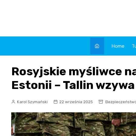
Skip
to
content
Home
T
Rosyjskie myśliwce n
Estonii – Tallin wzywa
Karol Szymański
22 września 2025
Bezpieczeństw