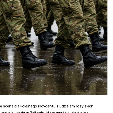
ę sceną dla kolejnego incydentu z udziałem rosyjskich
kcję władz w Tallinnie, które zwróciły się o pilne