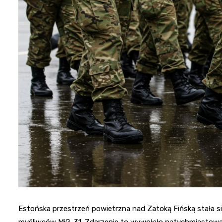
Estońska przestrzeń powietrzna nad Zatoką Fińską stała si
myśliwców MiG-31. Zdarzenie to wywołało natychmiastową rea