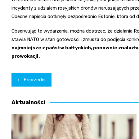
incydenty z udziałem rosyjskich dronów naruszających prze
Obecne napięcia dotknęły bezpośrednio Estonię, która od 
Obserwując te wydarzenia, można dostrzec, że działania Ros
stawia NATO w stan gotowości i zmusza do podjęcia konk
najmniejsze z państw bałtyckich, ponownie znalazła 
prowokacji.
Nawigacja
Poprzedni
wpisu
Aktualności