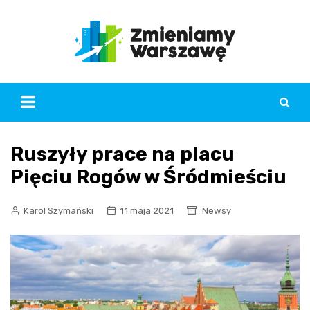
Skip
to
content
Ruszyły prace na placu
Pięciu Rogów w Śródmieściu
Karol Szymański
11 maja 2021
Newsy