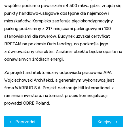
wspólne podium o powierzchni 4 500 mkw., gdzie znajdą się
punkty handlowo-usługowe dostępne dla najemców i
mieszkańców. Kompleks zaoferuje pięciokondygnacyjny
parking podziemny z 217 miejscami parkingowymi i 100
stanowiskami dla rowerów. Budynek uzyskał certyfikat
BREEAM na poziomie Outstanding, co podkreśla jego
zrównoważony charakter. Zasilanie obiektu będzie oparte na
odnawialnych źródłach energii.
Za projekt architektoniczny odpowiada pracownia APA
Wojciechowski Architekci, a generalnym wykonawcą jest
firma WARBUD S.A. Projekt nadzoruje Hill International z
ramienia inwestora, natomiast proces komercjalizacji
prowadzi CBRE Poland.
Nawigacja
Poprzedni
Kolejny