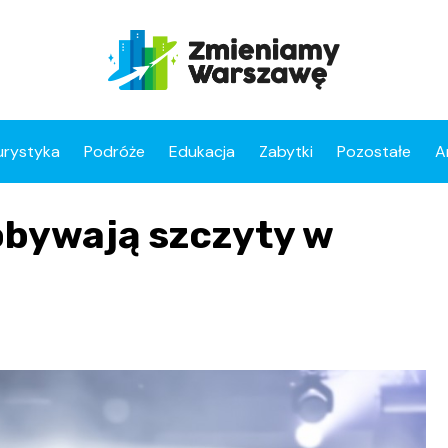
urystyka
Podróże
Edukacja
Zabytki
Pozostałe
A
obywają szczyty w