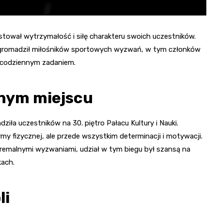
stował wytrzymałość i siłę charakteru swoich uczestników.
romadził miłośników sportowych wyzwań, w tym członków
iecodziennym zadaniem.
znym miejscu
iła uczestników na 30. piętro Pałacu Kultury i Nauki.
 fizycznej, ale przede wszystkim determinacji i motywacji.
stremalnymi wyzwaniami, udział w tym biegu był szansą na
kach.
li