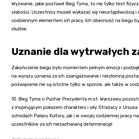
Wyzwanie, jakie postawił Bieg Tyma, to nie tylko test fizy
słabości. Uczestnicy musieli wykazać się nieustępliwością i
codziennym elementem ich pracy. Ich obecność na biegu był
służbie.
Uznanie dla wytrwałych 
Zakończenie biegu było momentem pełnym emocji i podzięko
na wyrazy uznania za ich zaangażowanie i niezłomną postaw
poświęcenie nie są istotne tylko w sporcie, ale także w cod
10. Bieg Tyma o Puchar Prezydenta m.st. Warszawy pozosta
z inspirującym pokazem charakteru i siły. Strażacy z Ursus
schodach Pałacu Kultury, jak i w swojej codziennej pracy 
uczestników za ich niezachwianą determinację!