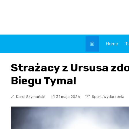
Skip
to
content
Home
T
Strażacy z Ursusa zd
Biegu Tyma!
,
Karol Szymański
31 maja 2026
Sport
Wydarzenia