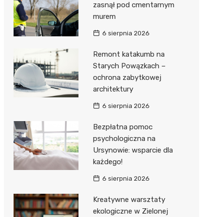
zasnął pod cmentarnym
murem
6 sierpnia 2026
Remont katakumb na
Starych Powązkach –
ochrona zabytkowej
architektury
6 sierpnia 2026
Bezpłatna pomoc
psychologiczna na
Ursynowie: wsparcie dla
każdego!
6 sierpnia 2026
Kreatywne warsztaty
ekologiczne w Zielonej