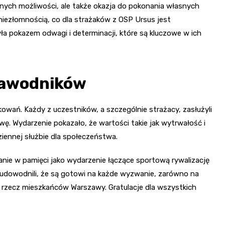
cznych możliwości, ale także okazja do pokonania własnych
 niezłomnością, co dla strażaków z OSP Ursus jest
a pokazem odwagi i determinacji, które są kluczowe w ich
zawodników
wań. Każdy z uczestników, a szczególnie strażacy, zasłużyli
ę. Wydarzenie pokazało, że wartości takie jak wytrwałość i
ziennej służbie dla społeczeństwa.
nie w pamięci jako wydarzenie łączące sportową rywalizację
a udowodnili, że są gotowi na każde wyzwanie, zarówno na
na rzecz mieszkańców Warszawy. Gratulacje dla wszystkich