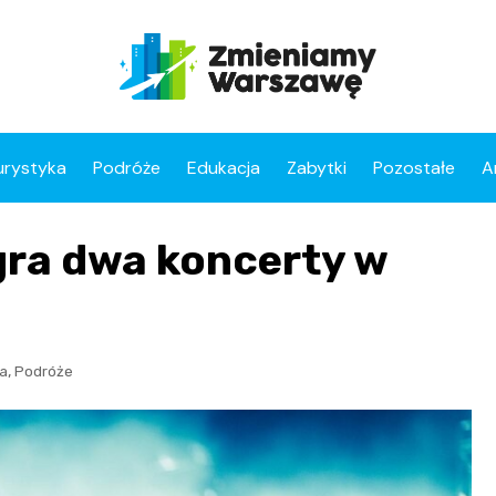
urystyka
Podróże
Edukacja
Zabytki
Pozostałe
A
gra dwa koncerty w
,
a
Podróże