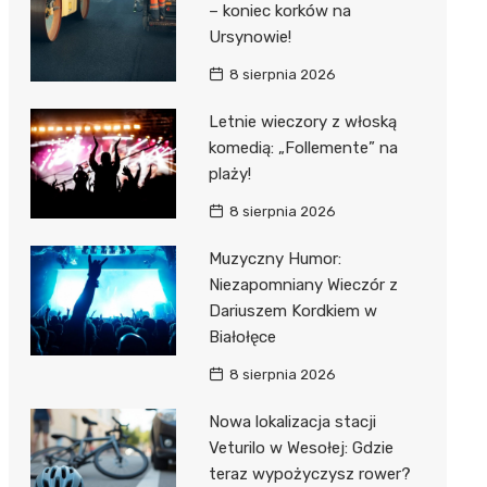
– koniec korków na
Ursynowie!
8 sierpnia 2026
Letnie wieczory z włoską
komedią: „Follemente” na
plaży!
8 sierpnia 2026
Muzyczny Humor:
Niezapomniany Wieczór z
Dariuszem Kordkiem w
Białołęce
8 sierpnia 2026
Nowa lokalizacja stacji
Veturilo w Wesołej: Gdzie
teraz wypożyczysz rower?