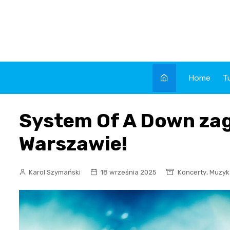
Skip
to
content
Home
T
System Of A Down za
Warszawie!
,
Karol Szymański
18 września 2025
Koncerty
Muzyk